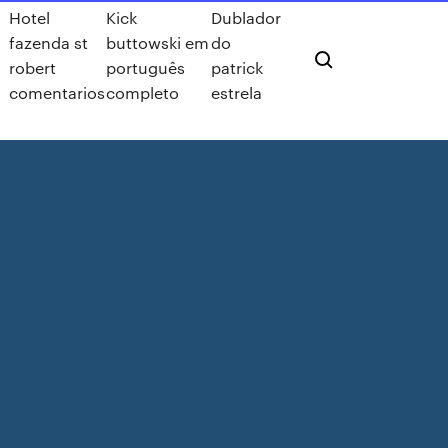
Hotel
Kick
Dublador
fazenda st
buttowski em
do
robert
português
patrick
comentarios
completo
estrela